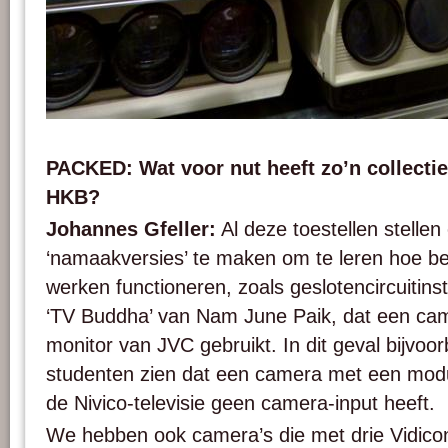
Different CRT tritube projectors from the HKB / AktiveArchive reference collect
PACKED vzw.
PACKED: Wat voor nut heeft zo’n collectie
HKB?
Johannes Gfeller:
Al deze toestellen stellen 
‘namaakversies’ te maken om te leren hoe be
werken functioneren, zoals geslotencircuitinst
‘TV Buddha’ van Nam June Paik, dat een cam
monitor van JVC gebruikt. In dit geval bijvoo
studenten zien dat een camera met een modul
de Nivico-televisie geen camera-input heeft.
We hebben ook camera’s die met drie Vidico