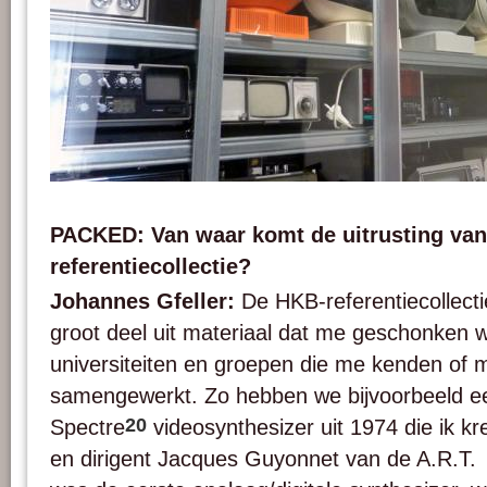
JVC Nivico monitors in different colors from the HKB / AktiveArchive reference 
PACKED vzw.
PACKED: Van waar komt de uitrusting va
referentiecollectie?
Johannes Gfeller:
De HKB-referentiecollecti
groot deel uit materiaal dat me geschonken w
universiteiten en groepen die me kenden of m
samengewerkt. Zo hebben we bijvoorbeeld ee
20
Spectre
videosynthesizer uit 1974 die ik k
en dirigent Jacques Guyonnet van de A.R.T.