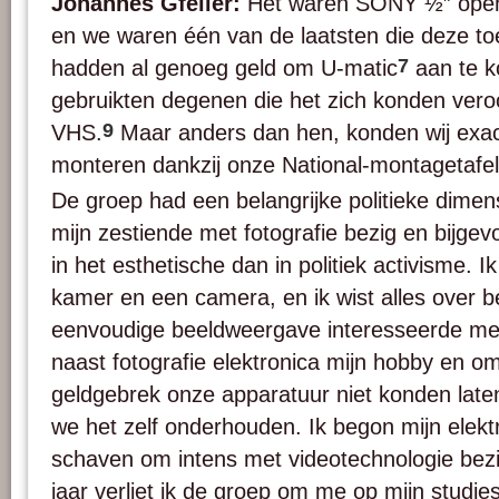
Johannes Gfeller:
Het waren SONY ½” open
en we waren één van de laatsten die deze toe
7
hadden al genoeg geld om U-matic
aan te k
gebruikten degenen die het zich konden vero
9
VHS.
Maar anders dan hen, konden wij exac
monteren dankzij onze National-montagetafel
De groep had een belangrijke politieke dimen
mijn zestiende met fotografie bezig en bijge
in het esthetische dan in politiek activisme. 
kamer en een camera, en ik wist alles over be
eenvoudige beeldweergave interesseerde me 
naast fotografie elektronica mijn hobby en o
geldgebrek onze apparatuur niet konden late
we het zelf onderhouden. Ik begon mijn elektr
schaven om intens met videotechnologie bezig
jaar verliet ik de groep om me op mijn studie