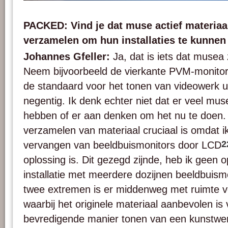
The equipment database of the HKB / AktiveArchive reference collection. Phot
PACKED: Vind je dat muse actief materia
verzamelen om hun installaties te kunnen
Johannes Gfeller:
Ja, dat is iets dat muse
Neem bijvoorbeeld de vierkante PVM-monit
de standaard voor het tonen van videowerk ui
negentig. Ik denk echter niet dat er veel mus
hebben of er aan denken om het nu te doen. 
verzamelen van materiaal cruciaal is omdat ik
2
vervangen van beeldbuismonitors door LCD
oplossing is. Dit gezegd zijnde, heb ik geen 
installatie met meerdere dozijnen beeldbuis
twee extremen is er middenweg met ruimte v
waarbij het originele materiaal aanbevolen is
bevredigende manier tonen van een kunstwe