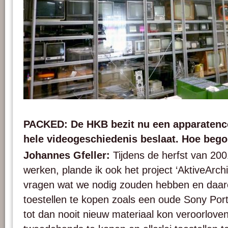
Different generations of monitors and TV sets in the HKB / AktiveArchive referen
: PACKED vzw.
PACKED: De HKB bezit nu een apparatencol
hele videogeschiedenis beslaat. Hoe bego
Johannes Gfeller:
Tijdens de herfst van 200
werken, plande ik ook het project ‘AktiveArch
vragen wat we nodig zouden hebben en daa
toestellen te kopen zoals een oude Sony Por
tot dan nooit nieuw materiaal kon veroorlove