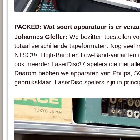
A SONY Portapak and a SONY ½” AV deck being maintained at HKB. Photo :
PACKED: Wat soort apparatuur is er verz
Johannes Gfeller:
We bezitten toestellen vo
totaal verschillende tapeformaten. Nog veel 
16
NTSC
, High-Band en Low-Band-varianten
17
ook meerder LaserDisc
spelers die niet all
Daarom hebben we apparaten van Philips, SO
gebruiksklaar. LaserDisc-spelers zijn in princ