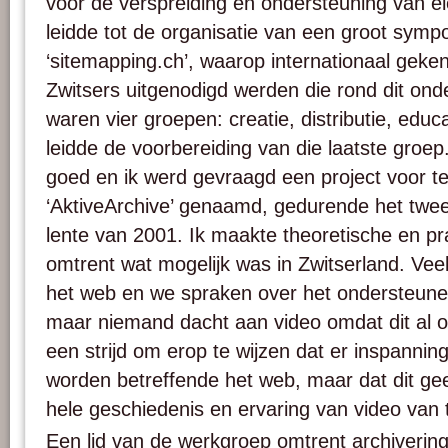
voor de verspreiding en ondersteuning van e
leidde tot de organisatie van een groot symp
‘sitemapping.ch’, waarop internationaal geke
Zwitsers uitgenodigd werden die rond dit ond
waren vier groepen: creatie, distributie, educa
leidde de voorbereiding van die laatste groep
goed en ik werd gevraagd een project voor te 
‘AktiveArchive’ genaamd, gedurende het twe
lente van 2001. Ik maakte theoretische en pr
omtrent wat mogelijk was in Zwitserland. Vee
het web en we spraken over het ondersteun
maar niemand dacht aan video omdat dit al 
een strijd om erop te wijzen dat er inspanni
worden betreffende het web, maar dat dit g
hele geschiedenis en ervaring van video van t
Een lid van de werkgroep omtrent archiverin