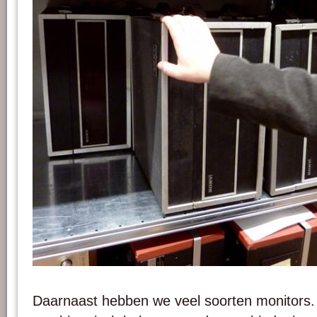
From top to bottom: SONY 1"deck, SONY ½” CV decks and SONY ½” AV decks
AktiveArchive / HKB collection. Photo : PACKED vzw.
Daarnaast hebben we veel soorten monitors