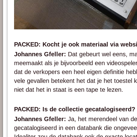
A Spectre video synthetizer from the AktiveArchive / HKB reference collection
vzw.
PACKED: Kocht je ook materiaal via webs
Johannes Gfeller:
Dat gebeurt wel eens, ma
meemaakt als je bijvoorbeeld een videospeler
dat de verkopers een heel eigen definitie heb
vele gevallen betekent het dat je het toestel
niet dat het in staat is een tape te lezen.
PACKED: Is de collectie gecatalogiseerd?
Johannes Gfeller:
Ja, het merendeel van de 
gecatalogiseerd in een databank die ongevee
Idealiter zou de databank ook de exacte locat