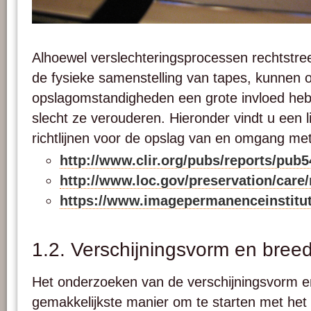
Een magneetband die in dergelijke mate aangetast is door het 'sticky-shed' synd
magnetische laag helemaal losgekomen is van de polyesterbasis. Foto: Anotherme
Alhoewel verslechteringsprocessen rechtstre
de fysieke samenstelling van tapes, kunnen 
opslagomstandigheden een grote invloed he
slecht ze verouderen. Hieronder vindt u een l
richtlijnen voor de opslag van en omgang met
http://www.clir.org/pubs/reports/pub5
http://www.loc.gov/preservation/care
https://www.imagepermanenceinstitu
1.2. Verschijningsvorm en bree
Het onderzoeken van de verschijningsvorm e
gemakkelijkste manier om te starten met het 