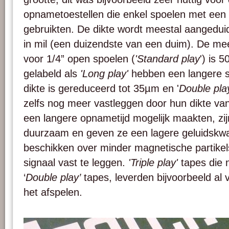
opnametoestellen die enkel spoelen met een 
gebruikten. De dikte wordt meestal aangedui
in mil (een duizendste van een duim). De m
voor 1/4” open spoelen (
'Standard play
') is 
gelabeld als
'Long play'
hebben een langere 
dikte is gereduceerd tot 35µm en '
Double pla
zelfs nog meer vastleggen door hun dikte va
een langere opnametijd mogelijk maakten, zi
duurzaam en geven ze een lagere geluidskwal
beschikken over minder magnetische partikel
signaal vast te leggen.
'Triple play'
tapes die 
‘
Double play’
tapes, leverden bijvoorbeeld al 
het afspelen.