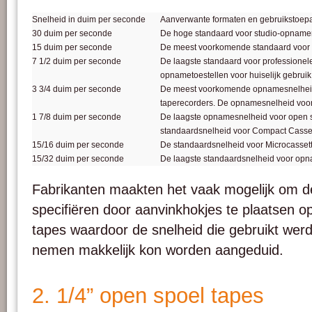
Snelheid in duim per seconde
Aanverwante formaten en gebruikstoep
30 duim per seconde
De hoge standaard voor studio-opname
15 duim per seconde
De meest voorkomende standaard voor
7 1/2 duim per seconde
De laagste standaard voor professione
opnametoestellen voor huiselijk gebruik
3 3/4 duim per seconde
De meest voorkomende opnamesnelheid v
taperecorders. De opnamesnelheid voo
1 7/8 duim per seconde
De laagste opnamesnelheid voor open 
standaardsnelheid voor Compact Casset
15/16 duim per seconde
De standaardsnelheid voor Microcassett
15/32 duim per seconde
De laagste standaardsnelheid voor opn
Fabrikanten maakten het vaak mogelijk ​​om 
specifiëren door aanvinkhokjes te plaatsen o
tapes waardoor de snelheid die gebruikt werd
nemen makkelijk kon worden aangeduid.
2. 1/4” open spoel tapes