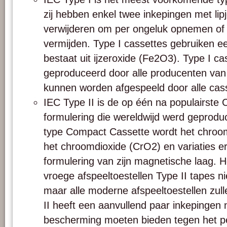
zij hebben enkel twee inkepingen met lip
verwijderen om per ongeluk opnemen of 
vermijden. Type I cassettes gebruiken e
bestaat uit ijzeroxide (Fe2O3). Type I c
geproduceerd door alle producenten va
kunnen worden afgespeeld door alle cas
IEC Type II is de op één na populairste
formulering die wereldwijd werd geprodu
type Compact Cassette wordt het chro
het chroomdioxide (CrO2) en variaties e
formulering van zijn magnetische laag. He
vroege afspeeltoestellen Type II tapes n
maar alle moderne afspeeltoestellen zull
II heeft een aanvullend paar inkepingen n
bescherming moeten bieden tegen het p