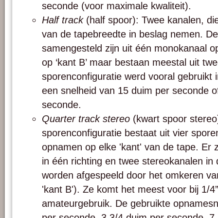
seconde (voor maximale kwaliteit).
Half track
(half spoor): Twee kanalen, di
van de tapebreedte in beslag nemen. D
samengesteld zijn uit één monokanaal op
op ‘kant B’ maar bestaan meestal uit tw
sporenconfiguratie werd vooral gebruikt 
een snelheid van 15 duim per seconde of
seconde.
Quarter track stereo
(kwart spoor stereo
sporenconfiguratie bestaat uit vier spor
opnamen op elke 'kant' van de tape. Er 
in één richting en twee stereokanalen in
worden afgespeeld door het omkeren van
'kant B'). Ze komt het meest voor bij 1/
amateurgebruik. De gebruikte opnamesne
per seconde, 3 3/4 duim per seconde, 7