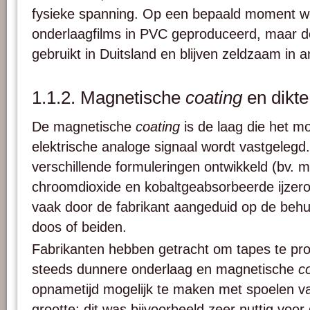
fysieke spanning. Op een bepaald moment w
onderlaagfilms in PVC geproduceerd, maar d
gebruikt in Duitsland en blijven zeldzaam in 
1.1.2. Magnetische
coating
en dikte
De magnetische
coating
is de laag die het mo
elektrische analoge signaal wordt vastgelegd. 
verschillende formuleringen ontwikkeld (bv. m
chroomdioxide en kobaltgeabsorbeerde ijzer
vaak door de fabrikant aangeduid op de behu
doos of beiden.
Fabrikanten hebben getracht om tapes te pr
steeds dunnere onderlaag en magnetische
c
opnametijd mogelijk te maken met spoelen va
grootte; dit was bijvoorbeeld zeer nuttig voor