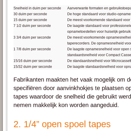
Snelheid in duim per seconde
Aanverwante formaten en gebruikstoep
30 duim per seconde
De hoge standaard voor studio-opname
15 duim per seconde
De meest voorkomende standaard voor
7 1/2 duim per seconde
De laagste standaard voor professione
opnametoestellen voor huiselijk gebruik
3 3/4 duim per seconde
De meest voorkomende opnamesnelheid v
taperecorders. De opnamesnelheid voo
1 7/8 duim per seconde
De laagste opnamesnelheid voor open 
standaardsnelheid voor Compact Casset
15/16 duim per seconde
De standaardsnelheid voor Microcassett
15/32 duim per seconde
De laagste standaardsnelheid voor opn
Fabrikanten maakten het vaak mogelijk ​​om 
specifiëren door aanvinkhokjes te plaatsen o
tapes waardoor de snelheid die gebruikt werd
nemen makkelijk kon worden aangeduid.
2. 1/4” open spoel tapes