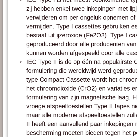
zij hebben enkel twee inkepingen met lip
verwijderen om per ongeluk opnemen of 
vermijden. Type I cassettes gebruiken e
bestaat uit ijzeroxide (Fe2O3). Type I c
geproduceerd door alle producenten va
kunnen worden afgespeeld door alle cas
IEC Type II is de op één na populairste
formulering die wereldwijd werd geprodu
type Compact Cassette wordt het chro
het chroomdioxide (CrO2) en variaties e
formulering van zijn magnetische laag. He
vroege afspeeltoestellen Type II tapes n
maar alle moderne afspeeltoestellen zull
II heeft een aanvullend paar inkepingen n
bescherming moeten bieden tegen het p