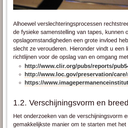
Een magneetband die in dergelijke mate aangetast is door het 'sticky-shed' synd
magnetische laag helemaal losgekomen is van de polyesterbasis. Foto: Anotherme
Alhoewel verslechteringsprocessen rechtstre
de fysieke samenstelling van tapes, kunnen 
opslagomstandigheden een grote invloed he
slecht ze verouderen. Hieronder vindt u een l
richtlijnen voor de opslag van en omgang met
http://www.clir.org/pubs/reports/pub5
http://www.loc.gov/preservation/care
https://www.imagepermanenceinstitu
1.2. Verschijningsvorm en bree
Het onderzoeken van de verschijningsvorm e
gemakkelijkste manier om te starten met het 