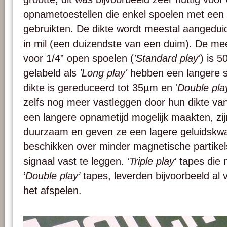
opnametoestellen die enkel spoelen met een 
gebruikten. De dikte wordt meestal aangedui
in mil (een duizendste van een duim). De m
voor 1/4” open spoelen (
'Standard play
') is 
gelabeld als
'Long play'
hebben een langere 
dikte is gereduceerd tot 35µm en '
Double pla
zelfs nog meer vastleggen door hun dikte va
een langere opnametijd mogelijk maakten, zi
duurzaam en geven ze een lagere geluidskwal
beschikken over minder magnetische partikel
signaal vast te leggen.
'Triple play'
tapes die 
‘
Double play’
tapes, leverden bijvoorbeeld al 
het afspelen.