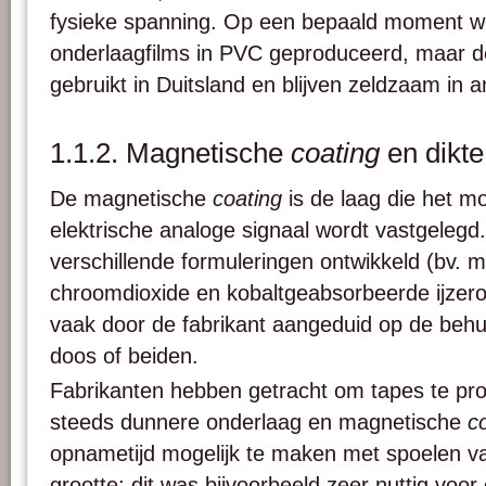
fysieke spanning. Op een bepaald moment w
onderlaagfilms in PVC geproduceerd, maar d
gebruikt in Duitsland en blijven zeldzaam in 
1.1.2. Magnetische
coating
en dikte
De magnetische
coating
is de laag die het mo
elektrische analoge signaal wordt vastgelegd. 
verschillende formuleringen ontwikkeld (bv. m
chroomdioxide en kobaltgeabsorbeerde ijzer
vaak door de fabrikant aangeduid op de behu
doos of beiden.
Fabrikanten hebben getracht om tapes te pr
steeds dunnere onderlaag en magnetische
c
opnametijd mogelijk te maken met spoelen va
grootte; dit was bijvoorbeeld zeer nuttig voor