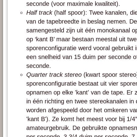
seconde (voor maximale kwaliteit).
Half track
(half spoor): Twee kanalen, di
van de tapebreedte in beslag nemen. D
samengesteld zijn uit één monokanaal op
op ‘kant B’ maar bestaan meestal uit tw
sporenconfiguratie werd vooral gebruikt 
een snelheid van 15 duim per seconde of
seconde.
Quarter track stereo
(kwart spoor stereo
sporenconfiguratie bestaat uit vier spor
opnamen op elke 'kant' van de tape. Er 
in één richting en twee stereokanalen in
worden afgespeeld door het omkeren van
'kant B'). Ze komt het meest voor bij 1/
amateurgebruik. De gebruikte opnamesne
per seconde, 3 3/4 duim per seconde, 7