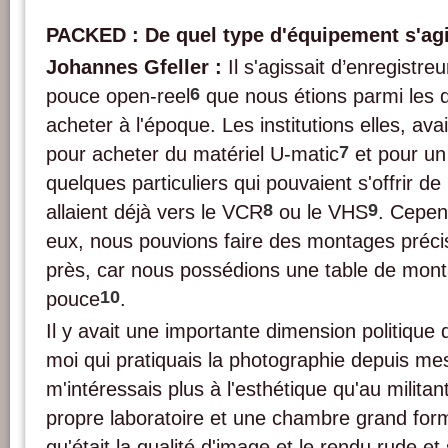
PACKED : De quel type d'équipement s'agis
Johannes Gfeller :
Il s'agissait d’enregistr
6
pouce open-reel
que nous étions parmi les 
acheter à l'époque. Les institutions elles, av
7
pour acheter du matériel U-matic
et pour un 
quelques particuliers qui pouvaient s'offrir d
8
9
allaient déjà vers le VCR
ou le VHS
. Cepen
eux, nous pouvions faire des montages préci
près, car nous possédions une table de mont
10
pouce
.
Il y avait une importante dimension politique
moi qui pratiquais la photographie depuis mes
m'intéressais plus à l'esthétique qu'au milita
propre laboratoire et une chambre grand form
qu'était la qualité d'image et le rendu rude et