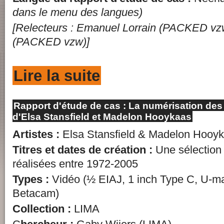
dans le menu des langues)
[Relecteurs : Emanuel Lorrain (PACKED vz
(PACKED vzw)]
Lire la suite
Rapport d'étude de cas : La numérisation des
d'Elsa Stansfield et Madelon Hooykaas
Artistes :
Elsa Stansfield & Madelon Hooy
Titres et dates de création :
Une sélection
réalisées entre 1972-2005
Types :
Vidéo (½‎ EIAJ, 1 inch Type C, U-ma
Betacam)
Collection :
LIMA