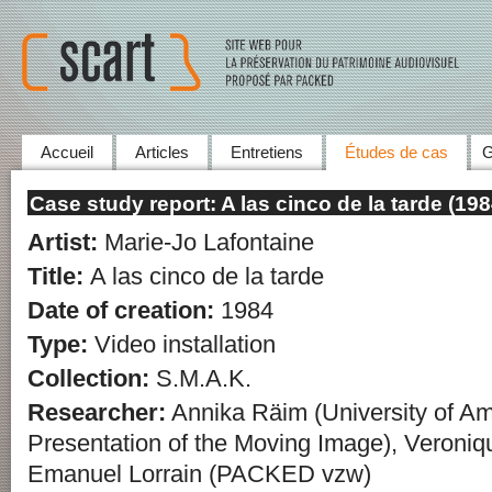
Accueil
Articles
Entretiens
Études de cas
G
Case study report: A las cinco de la tarde (19
Artist:
Marie-Jo Lafontaine
Title:
A las cinco de la tarde
Date of creation:
1984
Type:
Video installation
Collection:
S.M.A.K.
Researcher:
Annika Räim (University of A
Presentation of the Moving Image), Veroniq
Emanuel Lorrain (PACKED vzw)