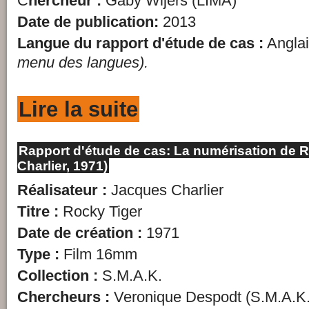
C
hercheur :
Gaby Wijers (LIMA)
Date de publication:
2013
Langue du
rapport
d'étude de cas :
Angla
menu des langues).
Lire la suite
Rapport d'étude de cas: La numérisation de 
Charlier, 1971)
Réalisateur :
Jacques Charlier
Titre :
Rocky Tiger
Date de création :
1971
Type :
Film 16mm
Collection :
S.M.A.K.
Chercheurs :
Veronique Despodt (S.M.A.K