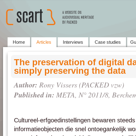
Home
Articles
Interviews
Case studies
Gu
The preservation of digital d
simply preserving the data
Author:
Rony Vissers (PACKED vzw)
Published in:
META
, N° 2011/8, Berche
Cultureel-erfgoedinstellingen bewaren steeds
informatieobjecten die snel ontoegankelijk wor