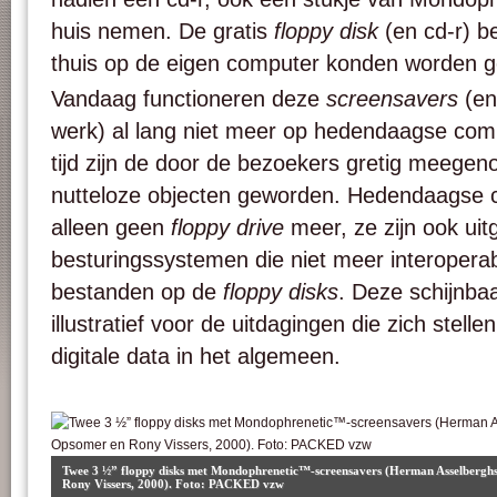
huis nemen. De gratis
floppy disk
(en cd-r) b
thuis op de eigen computer konden worden ge
Vandaag functioneren deze
screensavers
(en
werk) al lang niet meer op hedendaagse com
tijd zijn de door de bezoekers gretig meeg
nutteloze objecten geworden. Hedendaagse 
alleen geen
floppy drive
meer, ze zijn ook uit
besturingssystemen die niet meer interoperab
bestanden op de
floppy disks
. Deze schijnba
illustratief voor de uitdagingen die zich stell
digitale data in het algemeen.
Twee 3 ½” floppy disks met Mondophrenetic™-screensavers (Herman Asselberghs
Rony Vissers, 2000). Foto: PACKED vzw