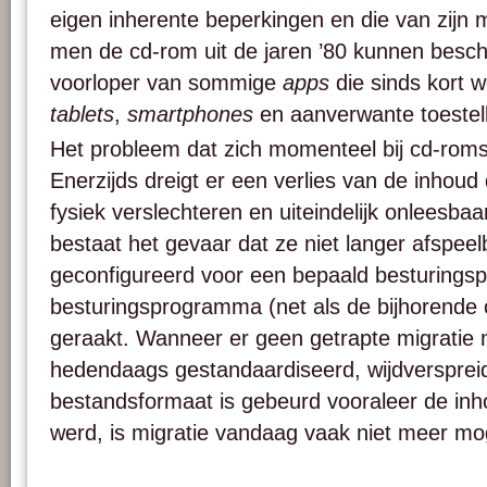
eigen inherente beperkingen en die van zijn
men de cd-rom uit de jaren ’80 kunnen besc
voorloper van sommige
apps
die sinds kort 
tablets
,
smartphones
en aanverwante toestel
Het probleem dat zich momenteel bij cd-roms s
Enerzijds dreigt er een verlies van de inhou
fysiek verslechteren en uiteindelijk onleesba
bestaat het gevaar dat ze niet langer afspeelb
geconfigureerd voor een bepaald besturings
besturingsprogramma (net als de bijhorende c
geraakt. Wanneer er geen getrapte migratie
hedendaags gestandaardiseerd, wijdverspreid
bestandsformaat is gebeurd vooraleer de inh
werd, is migratie vandaag vaak niet meer mog