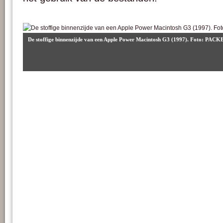
De stoffige binnenzijde van een Apple Power Macintosh G3 (1997). Foto: PAC