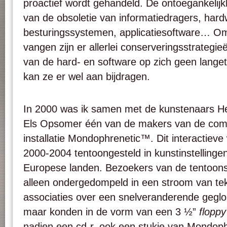
proactief wordt gehandeld. De ontoegankelijk
van de obsoletie van informatiedragers, hard
besturingssystemen, applicatiesoftware… Om
vangen zijn er allerlei conserveringsstrategi
van de hard- en software op zich geen langet
kan ze er wel aan bijdragen.
In 2000 was ik samen met de kunstenaars H
Els Opsomer één van de makers van de co
installatie Mondophrenetic™. Dit interactieve
2000-2004 tentoongesteld in kunstinstellingen
Europese landen. Bezoekers van de tentoonst
alleen ondergedompeld in een stroom van teks
associaties over een snelveranderende geglo
maar konden in de vorm van een 3 ½”
floppy
nadien een cd-r, ook een stukje van Mondo