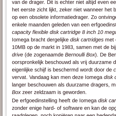
van de drager. Dit is echter niet altijd even e
het eerste zicht lijkt, zeker niet wanneer het
op een obsolete informatiedrager. Zo ontvi
enkele maanden geleden van een erfgoedinst
capacity flexible disk cartridge 8 inch 10 me
Iomega bracht dergelijke
disk cartridges
met e
10MB op de markt in 1983, samen met de bij
drive
(de zogenaamde
Bernoulli Box
). De Ber
oorspronkelijk beschouwd als vrij duurzame 
eigenlijke schijf is beschermd wordt door de
c
vervat. Vandaag kan men deze Iomega
disk 
langer beschouwen als duurzame dragers, 
Box
zeer zeldzaam is geworden.
De erfgoedinstelling heeft de Iomega
disk car
zonder enige hard- of software en kan de op
raadplegen, noch kopiëren naar een hedenda