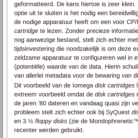
geformatteerd. De kans hiertoe is zeer klei
optie uit te sluiten is het nodig een bereidwill
de nodige apparatuur heeft om een voor CP
cartridge
te lezen. Zonder precieze informatie
nog aanwezige bestand, stelt zich echter met
tijdsinvestering die noodzakelijk is om deze e
zeldzame apparatuur te configureren wel in e
(potentiële) waarde van de data. Hierin schui
van allerlei metadata voor de bewaring van d
Dit voorbeeld van de Iomega
disk cartridges
l
extreem voorbeeld omdat de
disk cartridges
r
de jaren ’80 dateren en vandaag quasi zijn v
probleem stelt zich echter ook bij SyQuest
di
en 3 ½
floppy disks
(zie de Mondophreneti
recenter werden gebruikt.