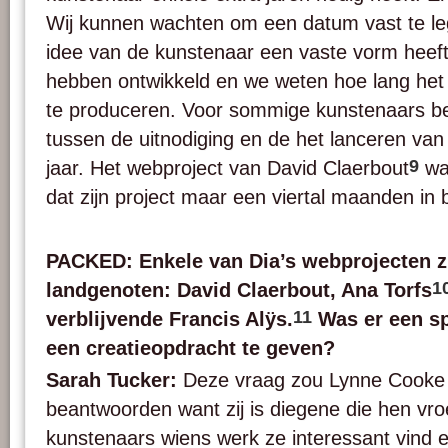
Wij kunnen wachten om een datum vast te le
idee van de kunstenaar een vaste vorm heef
hebben ontwikkeld en we weten hoe lang het
te produceren. Voor sommige kunstenaars b
tussen de uitnodiging en de het lanceren van 
9
jaar. Het webproject van David Claerbout
was
dat zijn project maar een viertal maanden in
PACKED: Enkele van Dia’s webprojecten z
1
landgenoten: David Claerbout, Ana Torfs
11
verblijvende Francis Alÿs.
Was er een sp
een creatieopdracht te geven?
Sarah Tucker:
Deze vraag zou Lynne Cooke 
beantwoorden want zij is diegene die hen vro
kunstenaars wiens werk ze interessant vind e