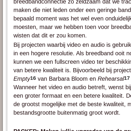
breedbandconnectie zo zeldzaam dat we trach
maken die niet leden onder een geringe ban
bepaald moment was het wel even onduidelijk 
moesten, maar we hebben toen voor breedb
wisten dat dit er zou komen.
Bij projecten waarbij video en audio is gebru
in een hogere resolutie. Als breedband ooit n
kunnen we een fullscreen video ter beschikkin
van betere kwaliteit is. Bijvoorbeeld bij proje
16
17
Empty
van Barbara Bloom en
Rehearsal
Wanneer het video en audio betreft, wenst bi
een groter formaat en een betere kwaliteit. De
de grootst mogelijke met de beste kwaliteit,
bestandsgrootte buitenmatig groot wordt.