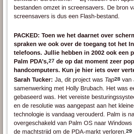
bestanden omzet in screensavers. De bron v
screensavers is dus een Flash-bestand.
PACKED: Toen we het daarnet over scher
spraken we ook over de toegang tot het In
telefoons. Jullie hebben in 2002 ook een 
27
Palm PDA’s,
de op dat moment zeer pop
handcomputers. Kun je hier iets over vert
28
Sarah Tucker:
Ja, dit project was
Tap
van 
samenwerking met Holly Brubach. Het was ee
gebaseerd was. Het vereiste besturingssys
en de resolutie was aangepast aan het klei
technologie is vandaag verouderd. Palm is na
overgeschakeld van Palm OS naar Windows M
29
de machtstrijd om de PDA-markt verloren.