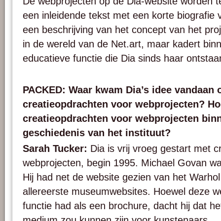
De webprojecten op de Dia-website worden t
een inleidende tekst met een korte biografie
een beschrijving van het concept van het projec
in de wereld van de Net.art, maar kadert bin
educatieve functie die Dia sinds haar ontstaan
PACKED: Waar kwam Dia’s idee vandaan o
creatieopdrachten voor webprojecten? Ho
creatieopdrachten voor webprojecten bin
geschiedenis van het instituut?
Sarah Tucker:
Dia is vrij vroeg gestart met 
webprojecten, begin 1995. Michael Govan was
Hij had net de website gezien van het Warh
allereerste museumwebsites. Hoewel deze web
functie had als een brochure, dacht hij dat h
medium zou kunnen zijn voor kunstenaars.