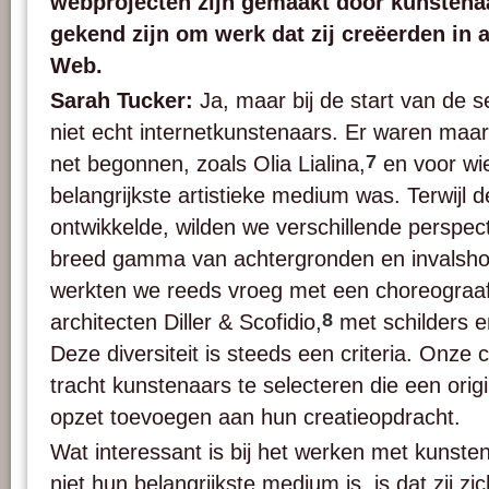
webprojecten zijn gemaakt door kunstenaa
gekend zijn om werk dat zij creëerden in 
Web.
Sarah Tucker:
Ja, maar bij de start van de s
niet echt internetkunstenaars. Er waren maa
7
net begonnen, zoals Olia Lialina,
en voor wie
belangrijkste artistieke medium was. Terwijl d
ontwikkelde, wilden we verschillende perspe
breed gamma van achtergronden en invalsho
werkten we reeds vroeg met een choreograaf
8
architecten Diller & Scofidio,
met schilders 
Deze diversiteit is steeds een criteria. Onze
tracht kunstenaars te selecteren die een orig
opzet toevoegen aan hun creatieopdracht.
Wat interessant is bij het werken met kunst
niet hun belangrijkste medium is, is dat zij zi