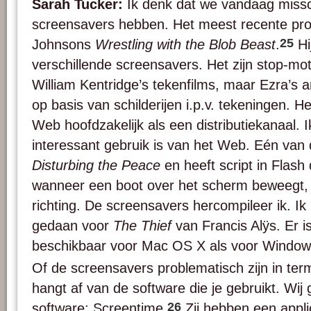
Sarah Tucker:
Ik denk dat we vandaag missc
screensavers hebben. Het meest recente proj
25
Johnsons
Wrestling with the Blob Beast
.
Hi
verschillende screensavers. Het zijn stop-mo
William Kentridge’s tekenfilms, maar Ezra’s 
op basis van schilderijen i.p.v. tekeningen. He
Web hoofdzakelijk als een distributiekanaal. 
interessant gebruik is van het Web. Eén va
Disturbing the Peace
en heeft script in Flash 
wanneer een boot over het scherm beweegt, 
richting. De screensavers hercompileer ik. Ik
gedaan voor
The Thief
van Francis Alÿs. Er i
beschikbaar voor Mac OS X als voor Windows
Of de screensavers problematisch zijn in te
hangt af van de software die je gebruikt. Wij 
26
software: Screentime.
Zij hebben een applic