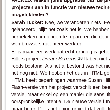
PACKED: Maken jullie upgrades van de pro
projecten aan in functie van nieuwe tech
mogelijkheden?
Sarah Tucker:
Nee, we veranderen niets. Een
gelanceerd, blijft het zoals het is. We hebben
herbekeken om dingen te repareren die doo
web browsers niet meer werkten.
Er is maar één werk dat echt grondig is ge
18
Hillers project
Dream Screens
.
Ik ben niet 
reeds bestond. Als het al bestond was het 
het nog niet. We hebben het dus in HTML 
HTML heeft beperkingen waarmee Susan Hille
Flash-versie van het project verschilt een bee
versie, maar enkel op een manier die aansluit
oorspronkelijke intentie. De nieuwe versie func
maar beter. Dit is het enige project dat volled