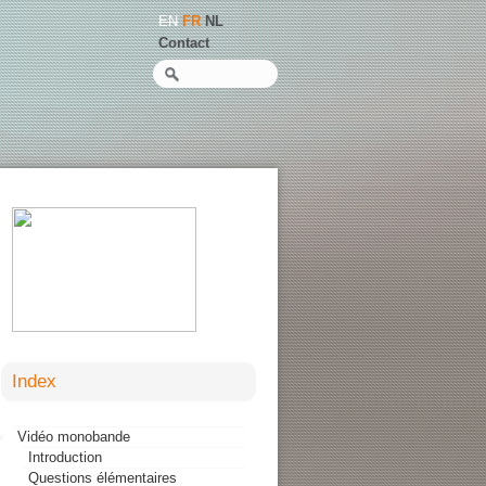
EN
FR
NL
Contact
Recherche
Index
Vidéo monobande
Introduction
Questions élémentaires